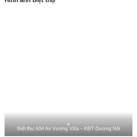
Biệt thự A04 An Vượng Villa – KĐT Dương Nội