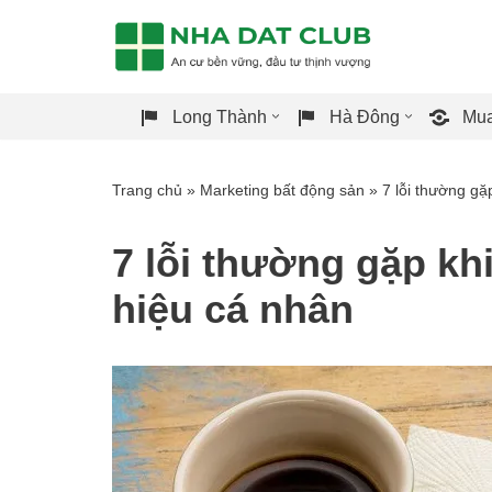
Chuyển
tới
Long Thành
Hà Đông
Mua
nội
dung
Trang chủ
»
Marketing bất động sản
»
7 lỗi thường gặ
7 lỗi thường gặp kh
hiệu cá nhân