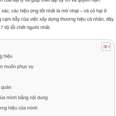
của đại lý và giúp thiết lập uy tín và quyền hạn.
 xác, các hiệu ứng tốt nhất là mờ nhạt – và có hại ở
ng cạm bẫy của việc xây dựng thương hiệu cá nhân, đây
7 tội lỗi chết người nhất.
g hiệu
bạn muốn phục vụ
 quán
ủa mình bằng nội dung
ương hiệu của mình