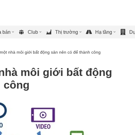
 bán
Club
Thị trường
Hạ tầng
Dự
 một nhà môi giới bất động sản nên có để thành công
nhà môi giới bất động
h công