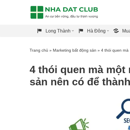
Chuyển
tới
Long Thành
Hà Đông
Mua
nội
dung
Trang chủ
»
Marketing bất động sản
»
4 thói quen mà
4 thói quen mà một 
sản nên có để thàn