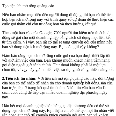
Tạo tiện ích mở rộng quảng cáo
Nếu bạn nhắm mục tiêu đến người dùng di động, thì bạn có thể tích
hợp tiện ích mở rộng này với trình quay số dự đoán để thực hiện các
cuộc gọi thậm chí còn tự động hơn và theo hướng kết quả.
Theo một báo cáo của Google, 70% người tìm kiếm trên thiết bị di
động sẽ gọi cho một doanh nghiệp bằng cách sử dụng một liên kết
từ tìm kiếm. Vì vậy, bạn rất có thể sẽ tăng chuyển đổi của mình nếu
bạn sử dụng tiện ích mở rộng này. Bạn có nghĩ vậy không?
Đảm bảo rằng tiện ích mở rộng cuộc gọi của bạn được thiết lập tốt
với giờ làm việc của bạn. Bạn không muốn khách hàng tiềm năng
gọi điện ngoài giờ hành chính. Thư thoại không phải là một lựa
chọn tốt, vì vậy hãy giảm thiểu việc sử dụng nó càng nhiều càng tốt.
2.Tiện ích tin nhắn:
Với tiện ích mở rộng quảng cáo này, đối tượng
của bạn có thể nhấp để nhắn tin cho doanh nghiệp bất động sản của
bạn trực tiếp từ trang kết quả tìm kiếm. Nhắn tin văn bản vẫn là
cách cuối cùng để tiếp cận nhiều doanh nghiệp địa phương ngày
nay.
Hầu hết mọi doanh nghiệp bán hàng tại địa phương đều có thể sử
dụng tiện ích mở rộng này. Bạn thậm chí có thể tạo một tin nhắn viết
sẵn hoặc giữ chỗ để khuyến khích chuyển đổi giữa bạn và khách