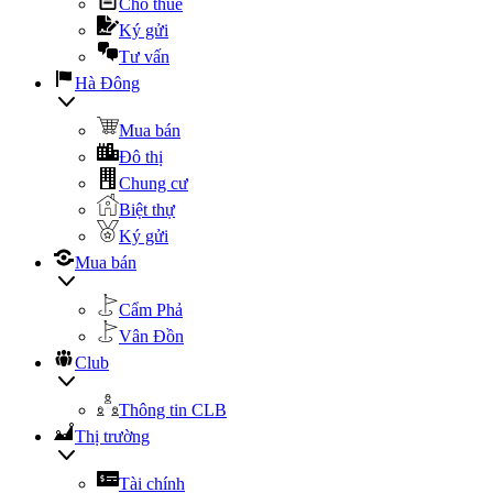
Cho thuê
Ký gửi
Tư vấn
Hà Đông
Mua bán
Đô thị
Chung cư
Biệt thự
Ký gửi
Mua bán
Cẩm Phả
Vân Đồn
Club
Thông tin CLB
Thị trường
Tài chính