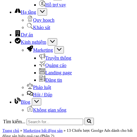
Hỗ trợ vay
Hạ tầng
Quy hoạch
Khảo sát
Dự án
Kinh nghiệm
Marketing
Truyền thông
Quảng cáo
Landing page
Đăng tin
Pháp luật
Hỏi / Đáp
Blog
Không gian sống
Tìm kiếm...
Trang chủ
»
Marketing bất động sản
»
13 Chiến lược Goolge Ads dành cho bất
động sản hiệu quả cao (Phần 2)