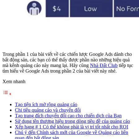
Trong phần 1 của bài viết về các chiến lược Google Ads dành cho
bất động sản, các bạn có thể thấy được phần nào những hiệu quả
mà kênh quảng cáo này mang lại. Hãy cùng
Nhà Đất Club
tiếp tục
tìm hiểu về Google Ads trong phần 2 của bài viết này nhé.
Xem nhanh
Tạo tiện ích mở rộng quảng cáo
Chi tiêu quảng cáo và chuyển đổi
Tạo trang đích chuyển đổi cao cho chiến dịch của Bạn
Sử dụng tên thương hiệu trong dòng tiêu đề của quảng cáo
Xếp hạng # 1 Có thể không phải là vị trí tốt nhất cho ROI
Chú ý đến Chính sách mới của Google về Quảng cáo liên
quan đến bất động sản