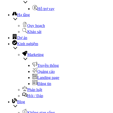
Hỗ trợ vay
Hạ tầng
Quy hoạch
Khảo sát
Dự án
Kinh nghiệm
Marketing
Truyền thông
Quảng cáo
Landing page
Đăng tin
Pháp luật
Hỏi / Đáp
Blog
Không gian sống