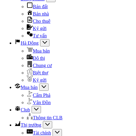
Bán đất
Bán nhà
Cho thuê
Ký gửi
Tư vấn
Hà Đông
Mua bán
Đô thị
Chung cư
Biệt thự
Ký gửi
Mua bán
Cẩm Phả
Vân Đồn
Club
Thông tin CLB
Thị trường
Tài chính