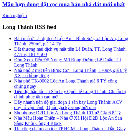
Mẫu hợp đồng đặt cọc mua bán nhà đất mới nhất
Kinh nghiệm
Long Thành RSS feed
Bán nhà ở Tái định cư Lộc An – Bình Sơn, xã Lộc An, Long
Thành, 250m², giá 14 Tỷ
Đất thương mại dịch vụ mặt tiền Lê Duẩn, TT. Long Thành,
477m², 18TỶ500
Đón Xem Tiến Độ Nóng: Mở Rộng Đường Lê Duẩn Tại
Long Thành
Nhà phố 2 mặt tiền Bưng Cơ – Long Thành, 170m², giá 6 tỷ
XX, sổ hồng riêng
Nhà phố TK-0002 Lộc An Long Thành giá 6 TỶ công
chứng ngay
Tiến độ thần tốc tại Sân bay Quốc tế Long Thành: Chuẩn bị
chinh phục tầm cao mới
Đẩy nhanh tiến độ giai đoạn 1 sân bay Long Thành: ACV
duy trì vận hành, Quốc gia kỳ vọng bứt phá
Shophouse D2D Lộc An Long Thành 101m2 Giá 6.8 Tỷ
Nhà Mẫu Hoàn Thiện – Nhà Ở Xã Hội D2D Lộc An Sẵn
Sàng Khởi Công 4 Block
Thi công chậm cao tốc TP.HCM – Long Thành – Dầu Giây,