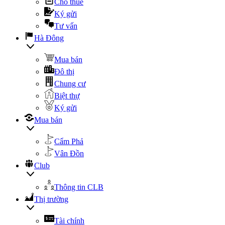
Cho thuê
Ký gửi
Tư vấn
Hà Đông
Mua bán
Đô thị
Chung cư
Biệt thự
Ký gửi
Mua bán
Cẩm Phả
Vân Đồn
Club
Thông tin CLB
Thị trường
Tài chính