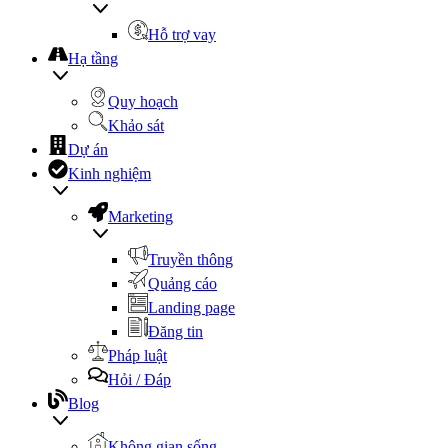
Hỗ trợ vay
Hạ tầng
Quy hoạch
Khảo sát
Dự án
Kinh nghiệm
Marketing
Truyền thông
Quảng cáo
Landing page
Đăng tin
Pháp luật
Hỏi / Đáp
Blog
Không gian sống