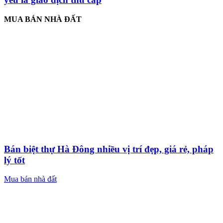
MUA BÁN NHÀ ĐẤT
Bán biệt thự Hà Đông nhiều vị trí đẹp, giá rẻ, pháp
lý tốt
Mua bán nhà đất