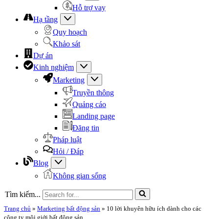
Hỗ trợ vay
Hạ tầng
Quy hoạch
Khảo sát
Dự án
Kinh nghiệm
Marketing
Truyền thông
Quảng cáo
Landing page
Đăng tin
Pháp luật
Hỏi / Đáp
Blog
Không gian sống
Tìm kiếm...
Trang chủ
»
Marketing bất động sản
»
10 lời khuyên hữu ích dành cho các
công ty môi giới bất động sản