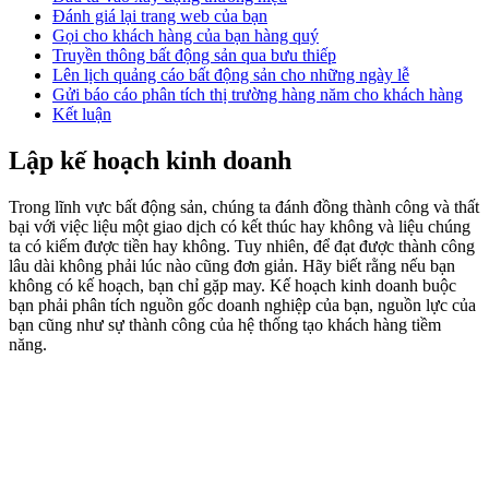
Đánh giá lại trang web của bạn
Gọi cho khách hàng của bạn hàng quý
Truyền thông bất động sản qua bưu thiếp
Lên lịch quảng cáo bất động sản cho những ngày lễ
Gửi báo cáo phân tích thị trường hàng năm cho khách hàng
Kết luận
Lập kế hoạch kinh doanh
Trong lĩnh vực bất động sản, chúng ta đánh đồng thành công và thất
bại với việc liệu một giao dịch có kết thúc hay không và liệu chúng
ta có kiếm được tiền hay không. Tuy nhiên, để đạt được thành công
lâu dài không phải lúc nào cũng đơn giản. Hãy biết rằng nếu bạn
không có kế hoạch, bạn chỉ gặp may. Kế hoạch kinh doanh buộc
bạn phải phân tích nguồn gốc doanh nghiệp của bạn, nguồn lực của
bạn cũng như sự thành công của hệ thống tạo khách hàng tiềm
năng.