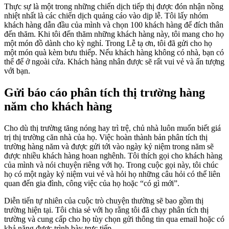
Thực sự là một trong những chiến dịch tiếp thị được đón nhận nồng
nhiệt nhất là các chiến dịch quảng cáo vào dịp lễ. Tôi lấy nhóm
khách hàng dẫn đầu của mình và chọn 100 khách hàng để đích thân
đến thăm. Khi tôi đến thăm những khách hàng này, tôi mang cho họ
một món đồ dành cho kỳ nghỉ. Trong Lễ tạ ơn, tôi đã gửi cho họ
một món quà kèm bưu thiếp. Nếu khách hàng không có nhà, bạn có
thể để ở ngoài cửa. Khách hàng nhân được sẽ rất vui vẻ và ấn tượng
với bạn.
Gửi báo cáo phân tích thị trường hàng
năm cho khách hàng
Cho dù thị trường tăng nóng hay trì trệ, chủ nhà luôn muốn biết giá
trị thị trường căn nhà của họ. Việc hoàn thành bản phân tích thị
trường hàng năm và được gửi tới vào ngày kỷ niệm trong năm sẽ
được nhiều khách hàng hoan nghênh. Tôi thích gọi cho khách hàng
của mình và nói chuyện riêng với họ. Trong cuộc gọi này, tôi chúc
họ có một ngày kỷ niệm vui vẻ và hỏi họ những câu hỏi có thể liên
quan đến gia đình, công việc của họ hoặc “có gì mới”.
Diễn tiến tự nhiên của cuộc trò chuyện thường sẽ bao gồm thị
trường hiện tại. Tôi chia sẻ với họ rằng tôi đã chạy phân tích thị
trường và cung cấp cho họ tùy chọn gửi thông tin qua email hoặc có
khả năng được trình bày trực tiếp.