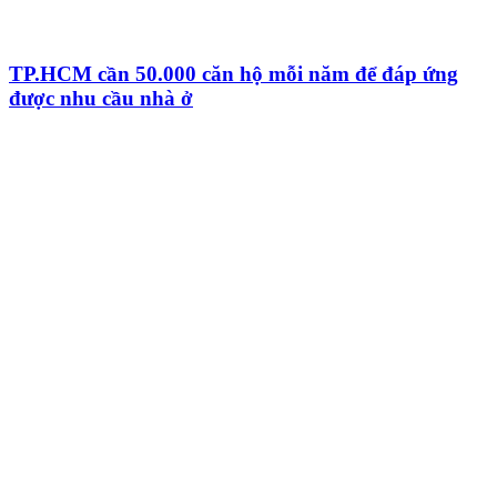
TP.HCM cần 50.000 căn hộ mỗi năm để đáp ứng
được nhu cầu nhà ở