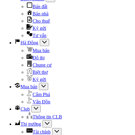
Bán đất
Bán nhà
Cho thuê
Ký gửi
Tư vấn
Hà Đông
Mua bán
Đô thị
Chung cư
Biệt thự
Ký gửi
Mua bán
Cẩm Phả
Vân Đồn
Club
Thông tin CLB
Thị trường
Tài chính