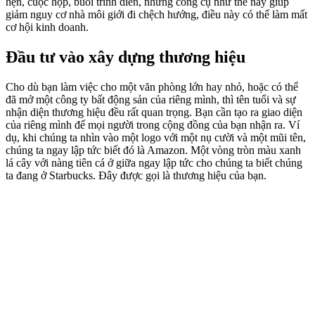
hẹn, cuộc họp, buổi trình diễn, những công cụ như thế này giúp
giảm nguy cơ nhà môi giới đi chệch hướng, điều này có thể làm mất
cơ hội kinh doanh.
Đầu tư vào xây dựng thương hiệu
Cho dù bạn làm việc cho một văn phòng lớn hay nhỏ, hoặc có thể
đã mở một công ty bất động sản của riêng mình, thì tên tuổi và sự
nhận diện thương hiệu đều rất quan trọng. Bạn cần tạo ra giao diện
của riêng mình để mọi người trong cộng đồng của bạn nhận ra. Ví
dụ, khi chúng ta nhìn vào một logo với một nụ cười và một mũi tên,
chúng ta ngay lập tức biết đó là Amazon. Một vòng tròn màu xanh
lá cây với nàng tiên cá ở giữa ngay lập tức cho chúng ta biết chúng
ta đang ở Starbucks. Đây được gọi là thương hiệu của bạn.