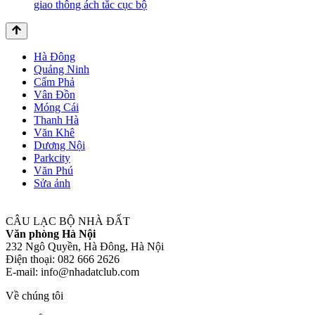
giao thông ách tắc cục bộ
Hà Đông
Quảng Ninh
Cẩm Phả
Vân Đồn
Móng Cái
Thanh Hà
Văn Khê
Dương Nội
Parkcity
Văn Phú
Sửa ảnh
CÂU LẠC BỘ NHÀ ĐẤT
Văn phòng Hà Nội
232 Ngô Quyền, Hà Đông, Hà Nội
Điện thoại: 082 666 2626
E-mail: info@nhadatclub.com
Về chúng tôi