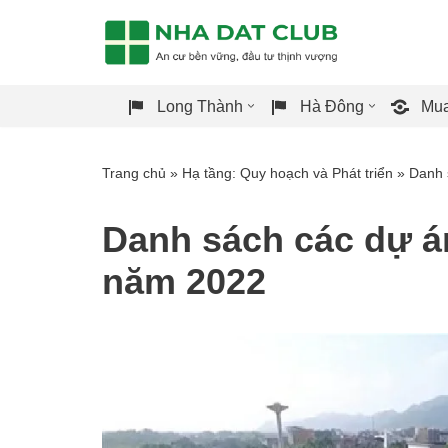
Chuyển
tới
Long Thành
Hà Đông
Mua
nội
dung
Trang chủ
»
Hạ tầng: Quy hoạch và Phát triển
»
Danh 
Danh sách các dự á
năm 2022